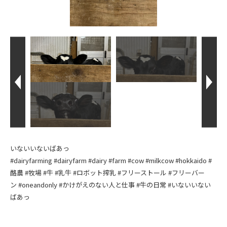
いないいないばあっ
#dairyfarming
#dairyfarm
#dairy
#farm
#cow
#milkcow
#hokkaido
#
酪農
#牧場
#牛
#乳牛
#ロボット搾乳
#フリーストール
#フリーバー
ン
#oneandonly
#かけがえのない人と仕事
#牛の日常
#いないいない
ばあっ